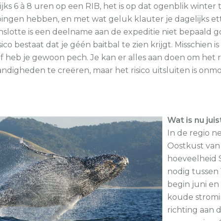
ijks 6 à 8 uren op een RIB, het is op dat ogenblik winter
pingen hebben, en met wat geluk klauter je dagelijks ette
nslotte is een deelname aan de expeditie niet bepaald 
sico bestaat dat je géén baitbal te zien krijgt. Misschien i
 of heb je gewoon pech. Je kan er alles aan doen om het 
ndigheden te creëren, maar het risico uitsluiten is onmoge
Wat is nu jui
In de regio n
Oostkust van 
hoeveelheid 
nodig tussen 
begin juni en
koude stromin
richting aan 