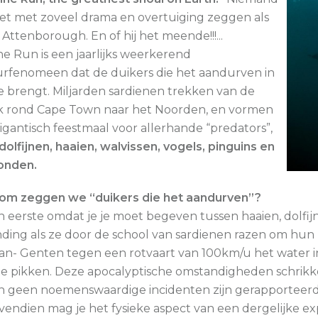
et met zoveel drama en overtuiging zeggen als
 Attenborough. En of hij het meende!!!...
ne Run is een jaarlijks weerkerend
rfenomeen dat de duikers die het aandurven in
e brengt. Miljarden sardienen trekken van de
k rond Cape Town naar het Noorden, en vormen
igantisch feestmaal voor allerhande “predators”,
dolfijnen, haaien, walvissen, vogels, pinguins en
onden.
m zeggen we “duikers die het aandurven”?
n eerste omdat je je moet begeven tussen haaien, dolfi
ding als ze door de school van sardienen razen om hun 
an- Genten tegen een rotvaart van 100km/u het water i
e pikken. Deze apocalyptische omstandigheden schrikke
 geen noemenswaardige incidenten zijn gerapporteerd
vendien mag je het fysieke aspect van een dergelijke exp