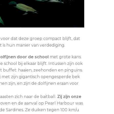
voor dat deze groep compact blijft, dat
et is hun manier van verdediging.
olfijnen door de school
met grote kans
chool bij elkaar blijft. Intussen zijn ook
t buffet: haaien, zeehonden en pinguins.
ij met zijn gigantisch opengesperde bek
en zijn, en zijn de dolfijnen eraan voor
haasten zich naar de baitball.
Zij zijn onze
ven en de aanval op Pearl Harbour was
r de Sardines. Ze duiken tegen 100 km/u