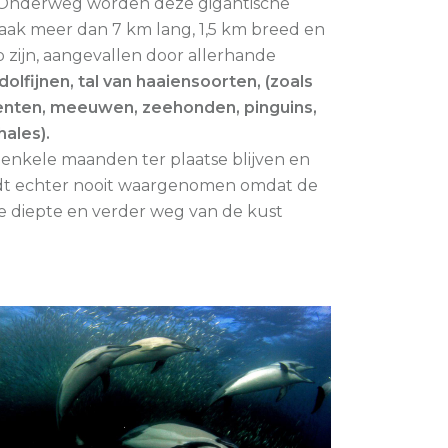
 Onderweg worden deze gigantische
vaak meer dan 7 km lang, 1,5 km breed en
 zijn, aangevallen door allerhande
fijnen, tal van haaiensoorten, (zoals
-Genten, meeuwen, zeehonden, pinguins,
ales).
enkele maanden ter plaatse blijven en
rdt echter nooit waargenomen omdat de
re diepte en verder weg van de kust