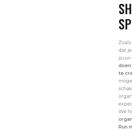
SH
SP
Zoals
dat je
jouw 
doen
te cr
mogel
schak
organ
exped
We ho
organ
Run m