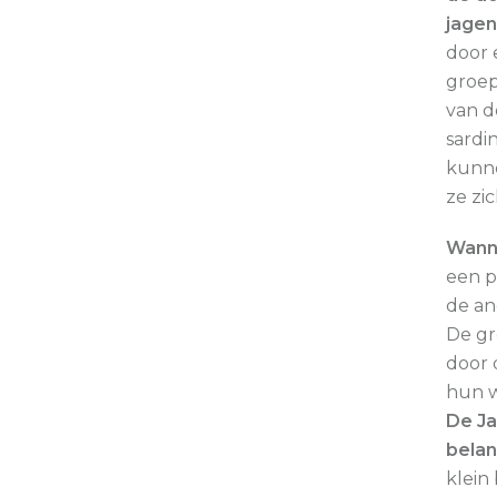
jagen
door 
groep
van d
sardi
kunne
ze zi
Wanne
een p
de an
De gr
door 
hun 
De Ja
belan
klein