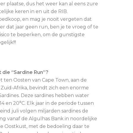
 ter plaatse, dus het weer kan al eens zure
lijke keren in en uit de RIB.
goedkoop, en mag je nooit vergeten dat
s er dat jaar geen run, ben je te vroeg of te
risico te beperken, om de gunstigste
lijk!!!
st die “Sardine Run”?
et ten Oosten van Cape Town, aan de
Zuid-Afrika, bevindt zich een enorme
Sardines. Deze sardines hebben water
14 en 20°C. Elk jaar in de periode tussen
 eind juli volgen miljarden sardines de
g vanaf de Algulhas Bank in noordelijke
de Oostkust, met de bedoeling daar te