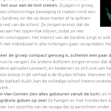
 het vuur aan de lont steken.
Zij jagen in groep,
een cirkelvormige beweging te maken rond een
 Sardines, en die op deze manier af te splitsen
e rest van de school. Ze zorgen ervoor dat de
nes aan het oppervlak blijven, zodat ze niet
n ontsnappen. Het instinct van de Sardine zorgt er ook 
ch niet individueel in alle richtingen gaan verspreiden. H
er de groep compact genoeg is, schieten een paar d
rooi te vangen. De andere dolfijnen zorgen ervoor dat de s
dere aanvallers present, en bedienen ze zich ook van he
ote slokop in dit verhaal is de Brydes Whale. Wanneer h
de baitball duikt, kan de volledige school ineens verdwen
werk…
n-Van-Genten zien alles gebeuren vanuit de luch
t, en 
grijkste gidsen op zee!
Ze hangen er met honderden bo
 bier ten opzichte van de ravage die zij aanrichten onde