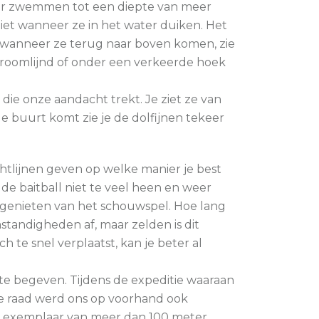
der zwemmen tot een diepte van meer
niet wanneer ze in het water duiken. Het
as wanneer ze terug naar boven komen, zie
stroomlijnd of onder een verkeerde hoek
 die onze aandacht trekt. Je ziet ze van
 de buurt komt zie je de dolfijnen tekeer
richtlijnen geven op welke manier je best
 de baitball niet te veel heen en weer
n genieten van het schouwspel. Hoe lang
standigheden af, maar zelden is dit
ch te snel verplaatst, kan je beter al
te begeven. Tijdens de expeditie waaraan
lde raad werd ons op voorhand ook
ch exemplaar van meer dan 100 meter