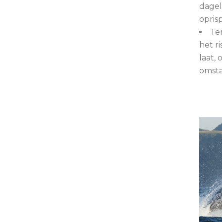
dagel
opris
Te
het ri
laat,
omsta