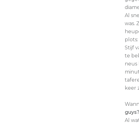
diame
Al sn
was. 
heupe
plots:
Stijf
te be
neus 
minut
tafer
keer 
Wanne
guys??
Al wa