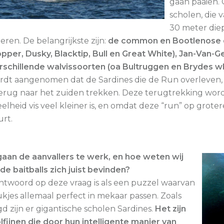
gaan paaien.
scholen, die 
30 meter diep
ieren. De belangrijkste zijn:
de common en Bootlenose dol
pper, Dusky, Blacktip, Bull en Great White), Jan-Van
rschillende walvissoorten (oa Bultruggen en Brydes wh
rdt aangenomen dat de Sardines die de Run overleven, 
erug naar het zuiden trekken. Deze terugtrekking wo
elheid vis veel kleiner is, en omdat deze “run” op grote
rt.
aan de aanvallers te werk, en hoe weten wij
de baitballs zich juist bevinden?
ntwoord op deze vraag is als een puzzel waarvan
ukjes allemaal perfect in mekaar passen. Zoals
d zijn er gigantische scholen Sardines.
Het zijn
lfijnen die door hun intelligente manier van