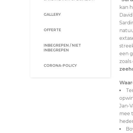
kan h
GALLERY
David
Sardi
OFFERTE
natuu
extas
INBEGREPEN / NIET
stree
INBEGREPEN
een g
zoals
CORONA-POLICY
zeeh
Waaro
Te
opwin
Jan-V
mee t
heden
Bo