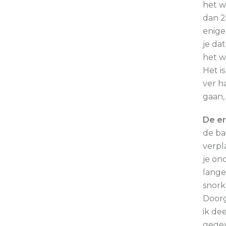
het w
dan 2
enige
je da
het w
Het i
ver h
gaan, 
De er
de ba
verpl
je on
langer
snork
Doorg
ik de
gegev