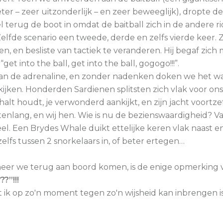
ter – zeer uitzonderlijk – en zeer beweeglijk), dropte de
el terug de boot in omdat de baitball zich in de andere ri
Zelfde scenario een tweede, derde en zelfs vierde keer. Ze
n, en besliste van tactiek te veranderen. Hij begaf zich
 “get into the ball, get into the ball, gogogo!!!”.
 van de adrenaline, en zonder nadenken doken we het wa
kijken. Honderden Sardienen splitsten zich vlak voor ons,
halt houdt, je verwonderd aankijkt, en zijn jacht voortz
enlang, en wij hen. Wie is nu de bezienswaardigheid? Va
eel. Een Brydes Whale duikt ettelijke keren vlak naast en
zelfs tussen 2 snorkelaars in, of beter ertegen…
er we terug aan boord komen, is de enige opmerking v
?”!!!
t ik op zo'n moment tegen zo'n wijsheid kan inbrengen i