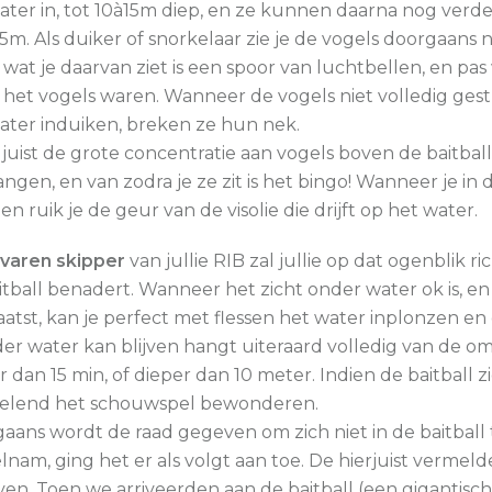
ater in, tot 10à15m diep, en ze kunnen daarna nog ver
5m. Als duiker of snorkelaar zie je de vogels doorgaans 
 wat je daarvan ziet is een spoor van luchtbellen, en p
t het vogels waren. Wanneer de vogels niet volledig ge
ater induiken, breken ze hun nek.
s juist de grote concentratie aan vogels boven de baitball
angen, en van zodra je ze zit is het bingo! Wanneer je in
en ruik je de geur van de visolie die drijft op het water.
varen skipper
van jullie RIB zal jullie op dat ogenblik 
itball benadert. Wanneer het zicht onder water ok is, en
aatst, kan je perfect met flessen het water inplonzen e
der water kan blijven hangt uiteraard volledig van de om
 dan 15 min, of dieper dan 10 meter. Indien de baitball zi
elend het schouwspel bewonderen.
aans wordt de raad gegeven om zich niet in de baitball 
elnam, ging het er als volgt aan toe. De hierjuist verme
en. Toen we arriveerden aan de baitball (een gigantis