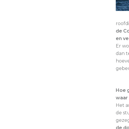
roofd
de Co
en ve
Er wo
dan t
hoeve
gebeu
Hoe g
waar 
Het a
de st
gezeg
de do