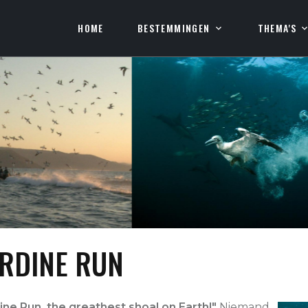
HOME
BESTEMMINGEN
THEMA'S
RDINE RUN
ine Run, the greathest shoal on Earth!"
Niemand