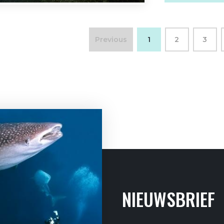
Previous
1
2
3
NIEUWSBRIEF