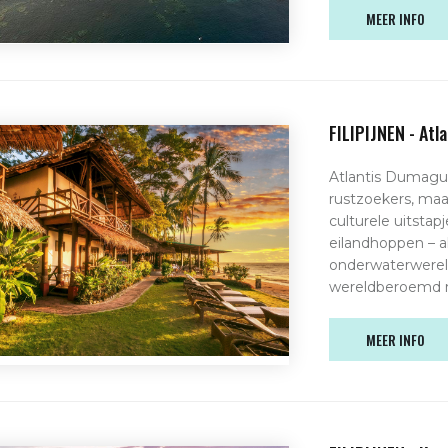
MEER INFO
FILIPIJNEN - At
Atlantis Dumague
rustzoekers, maar
culturele uitsta
eilandhoppen – al
onderwaterwereld
wereldberoemd 
MEER INFO