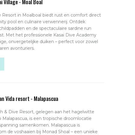
i Village - Moal Boal
e Resort in Moalboal biedt rust en comfort direct
nity pool en culinaire verwennerij. Ontdek
, schildpadden en de spectaculaire sardine run
ust. Met het professionele Kasai Dive Academy
lige, onvergetelijke duiken – perfect voor zowel
aren avonturiers.
an Vida resort - Malapascua
h & Dive Resort, gelegen aan het hagelwitte
Malapascua, is een tropische droomlocatie
tspanning samenkomen. Malapascua is
m de voshaaien bij Monad Shoal – een unieke