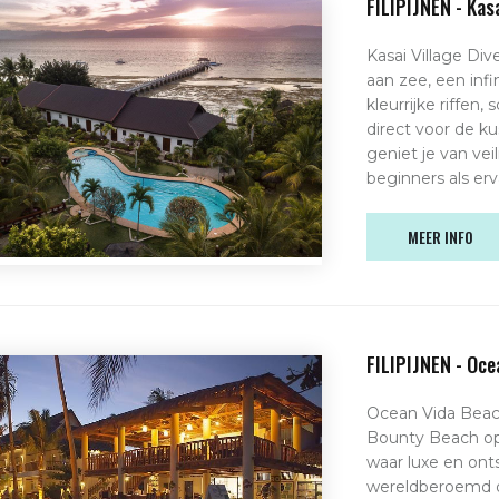
FILIPIJNEN - Kasa
Kasai Village Div
aan zee, een infi
kleurrijke riffen
direct voor de k
geniet je van vei
beginners als erv
MEER INFO
FILIPIJNEN - Oce
Ocean Vida Beac
Bounty Beach op 
waar luxe en on
wereldberoemd o